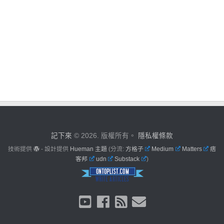
記下來
© 2026. 版權所有。
隱私權條款
技術提供
- 設計提供
Hueman 主題
(分流:
方格子
Medium
Matters
痞
客邦
udn
Substack
)