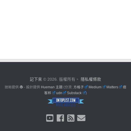
記下來
© 2026. 版權所有。
隱私權條款
技術提供
- 設計提供
Hueman 主題
(分流:
方格子
Medium
Matters
痞
客邦
udn
Substack
)