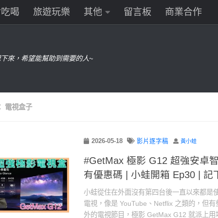
食吃喝
旅遊玩樂
其他
留言板
商業合作
下來，希望能幫助到需要的人~
：
電視盒子
2026-05-18
影片逐字稿
黃小蛙
#GetMax 極影 G12 超強安卓
有優惠碼 | 小蛙開箱 Ep30 | 
小蛙從住在外面沒有第四台後一直以來都是使用 G
電視，像是 YouTube、Netflix 之類的
外的電視節目，極影 GetMax G12 就派上用場