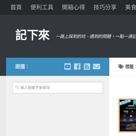
首頁
便利工具
開箱心得
技巧分享
美
記下來
一路上踩到的坑、遇到的問題，一點一滴記
跟隨：
標籤