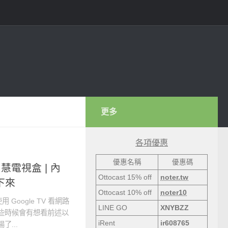
更多
各項優惠
優惠名稱
優惠碼
智慧電視盒 | 內
Ottocast 15% off
noter.tw
記下來
Ottocast 10% off
noter10
oogle TV 看網路
LINE GO
XNYBZZ
，但有些時候會有想看前述以
iRent
ir608765
了...