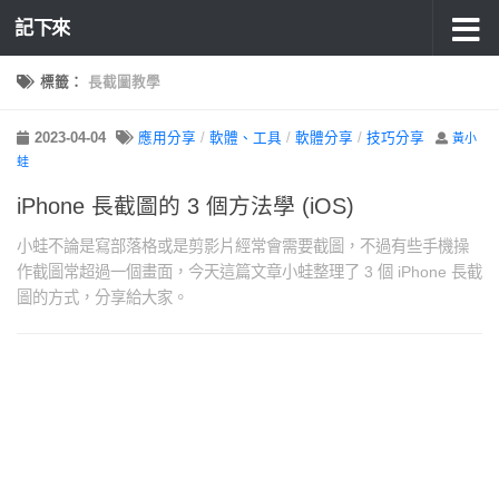
記下來
標籤：
長截圖教學
2023-04-04
應用分享
/
軟體、工具
/
軟體分享
/
技巧分享
黃小
蛙
iPhone 長截圖的 3 個方法學 (iOS)
小蛙不論是寫部落格或是剪影片經常會需要截圖，不過有些手機操
作截圖常超過一個畫面，今天這篇文章小蛙整理了 3 個 iPhone 長截
圖的方式，分享給大家。