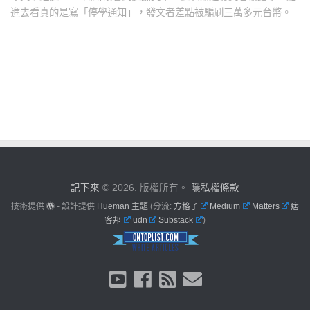
進去看真的是寫「停學通知」，發文者差點被騙刷三萬多元台幣。
記下來
© 2026. 版權所有。
隱私權條款
技術提供
- 設計提供
Hueman 主題
(分流:
方格子
Medium
Matters
痞
客邦
udn
Substack
)