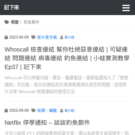
記下來
標籤：
釣魚郵件
2023-06-09
影片逐字稿
黃小蛙
Whoscall 檢查連結 幫你杜絕惡意連結 | 可疑連
結 問題連結 病毒連結 釣魚連結 | 小蛙實測教學
Ep37 | 記下來
Whoscall 可以辨識可疑、廣告、騷擾電話，最新版還加入了「檢查
連結」的功能，點任何連結前先查詢看看網址是否有問題，這部影
片分享 Whoscall 檢查連結的使用方法
2022-09-08
新聞、轉載
黃小蛙
Netflix 停學通知 – 談談釣魚郵件
今天小蛙逛 PTT 的時候看到這篇文章，還以為是發文者寫錯字，點