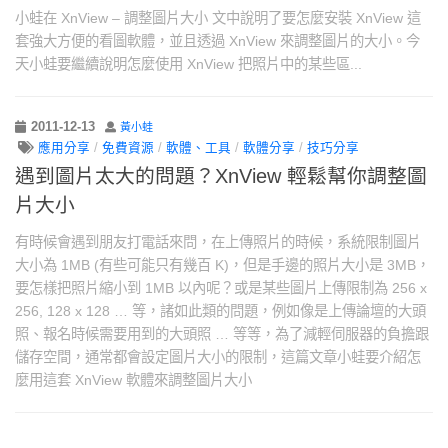
小蛙在 XnView – 調整圖片大小 文中說明了要怎麼安裝 XnView 這
套強大方便的看圖軟體，並且透過 XnView 來調整圖片的大小。今
天小蛙要繼續說明怎麼使用 XnView 把照片中的某些區...
2011-12-13
黃小蛙
應用分享
/
免費資源
/
軟體、工具
/
軟體分享
/
技巧分享
遇到圖片太大的問題？XnView 輕鬆幫你調整圖
片大小
有時候會遇到朋友打電話來問，在上傳照片的時候，系統限制圖片
大小為 1MB (有些可能只有幾百 K)，但是手邊的照片大小是 3MB，
要怎樣把照片縮小到 1MB 以內呢？或是某些圖片上傳限制為 256 x
256, 128 x 128 … 等，諸如此類的問題，例如像是上傳論壇的大頭
照、報名時候需要用到的大頭照 … 等等，為了減輕伺服器的負擔跟
儲存空間，通常都會設定圖片大小的限制，這篇文章小蛙要介紹怎
麼用這套 XnView 軟體來調整圖片大小