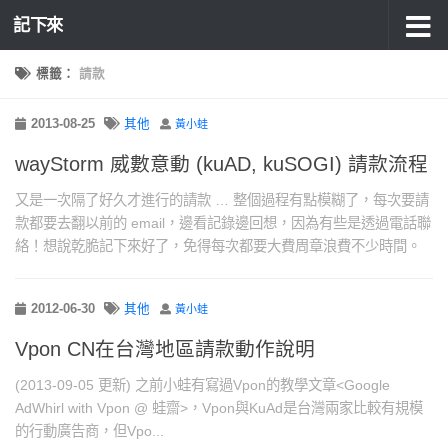
記下來
標籤：
請款
2013-08-25
其他
黃小蛙
wayStorm 威數意動 (kuAD, kuSOGI) 請款流程
又是一次隔了好久才進行的請款 … 整個過程有點模糊了，每次要請
款都要去翻以前的 email，邊看記錄邊回想，因為有些是透過電話聯
絡！想說乾脆記下來好了，免得每次都要大費周章浪費不少時間。
2012-06-30
其他
黃小蛙
Vpon CN在台灣地區請款動作說明
(2013-09-05 更新) 之前小蛙有寫過Vpon的教學文章<Google
AdWhirl with Vpon @ 蛙齋>，Vpon與KuAd是台灣兩家比較有規模
的行動廣告商，但Vpo...