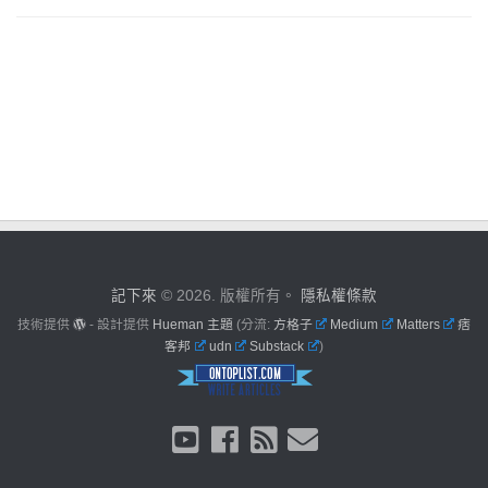
記下來
© 2026. 版權所有。
隱私權條款
技術提供
- 設計提供
Hueman 主題
(分流:
方格子
Medium
Matters
痞
客邦
udn
Substack
)