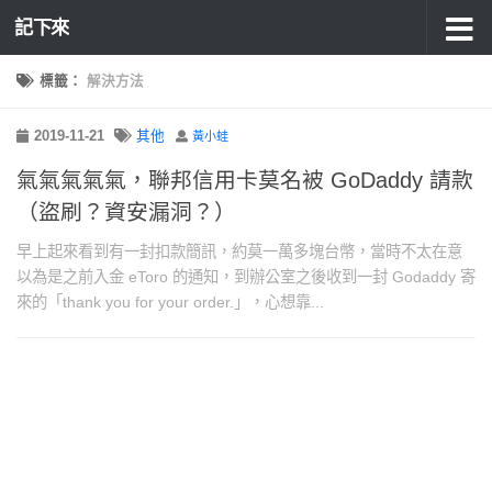
記下來
標籤：
解決方法
2019-11-21
其他
黃小蛙
氣氣氣氣氣，聯邦信用卡莫名被 GoDaddy 請款
（盜刷？資安漏洞？）
早上起來看到有一封扣款簡訊，約莫一萬多塊台幣，當時不太在意
以為是之前入金 eToro 的通知，到辦公室之後收到一封 Godaddy 寄
來的「thank you for your order.」，心想靠...