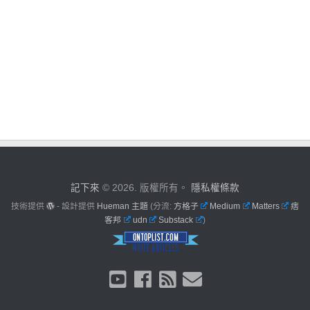
記下來
© 2026. 版權所有。
隱私權條款
技術提供
- 設計提供
Hueman 主題
(分流:
方格子
Medium
Matters
痞
客邦
udn
Substack
)