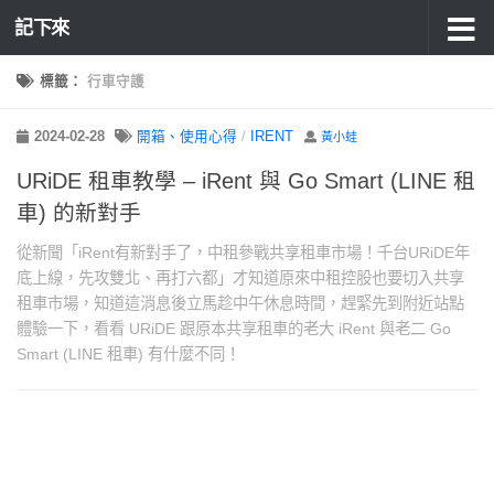
記下來
標籤：
行車守護
2024-02-28
開箱、使用心得
/
IRENT
黃小蛙
URiDE 租車教學 – iRent 與 Go Smart (LINE 租
車) 的新對手
從新聞「iRent有新對手了，中租參戰共享租車市場！千台URiDE年
底上線，先攻雙北、再打六都」才知道原來中租控股也要切入共享
租車市場，知道這消息後立馬趁中午休息時間，趕緊先到附近站點
體驗一下，看看 URiDE 跟原本共享租車的老大 iRent 與老二 Go
Smart (LINE 租車) 有什麼不同！