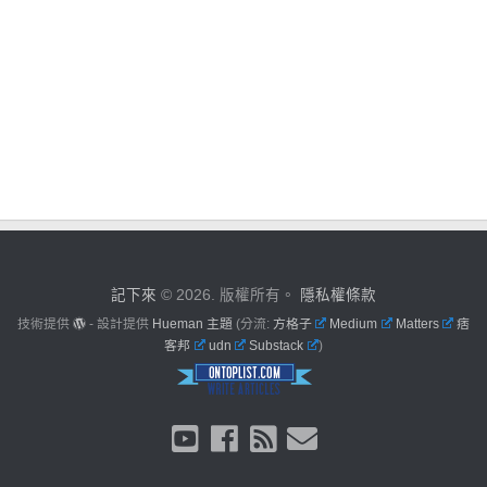
記下來
© 2026. 版權所有。
隱私權條款
技術提供
- 設計提供
Hueman 主題
(分流:
方格子
Medium
Matters
痞
客邦
udn
Substack
)