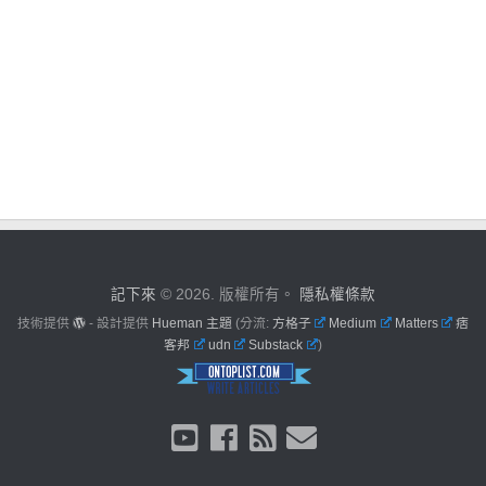
記下來
© 2026. 版權所有。
隱私權條款
技術提供
- 設計提供
Hueman 主題
(分流:
方格子
Medium
Matters
痞
客邦
udn
Substack
)