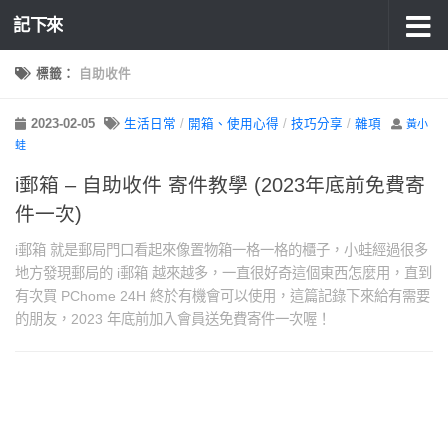
記下來
標籤：
自助收件
2023-02-05
生活日常
/
開箱、使用心得
/
技巧分享
/
雜項
黃小
蛙
i郵箱 – 自助收件 寄件教學 (2023年底前免費寄
件一次)
i郵箱 就是郵局門口看起來像置物箱一格一格的櫃子，小蛙經過很多
地方發現郵局的 i郵箱 越來越多，一直很好奇這個東西怎麼用，直到
有次買 PChome 24H 終於有機會可以使用，這篇記錄下來給有需要
的朋友，2023 年底前加入會員送免費寄件一次喔！