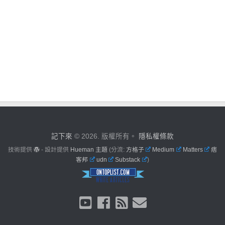
記下來
© 2026. 版權所有。
隱私權條款
技術提供
- 設計提供
Hueman 主題
(分流:
方格子
Medium
Matters
痞
客邦
udn
Substack
)