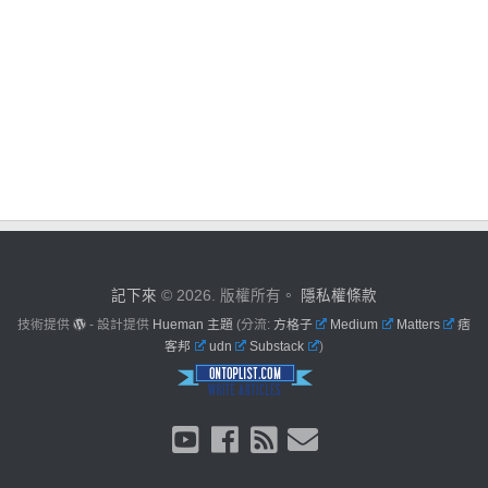
記下來
© 2026. 版權所有。
隱私權條款
技術提供
- 設計提供
Hueman 主題
(分流:
方格子
Medium
Matters
痞
客邦
udn
Substack
)