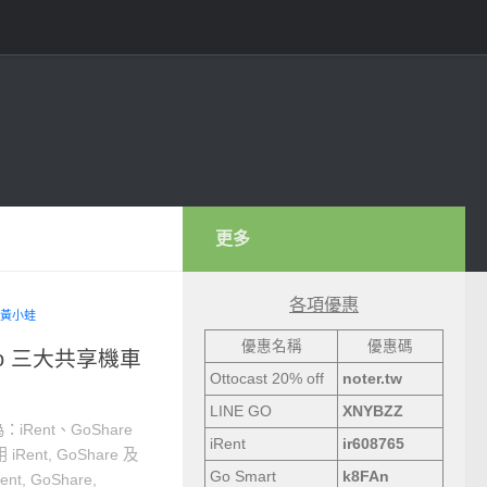
更多
各項優惠
黃小蛙
優惠名稱
優惠碼
WeMo 三大共享機車
Ottocast 20% off
noter.tw
LINE GO
XNYBZZ
ent、GoShare
iRent
ir608765
nt, GoShare 及
Go Smart
k8FAn
, GoShare,