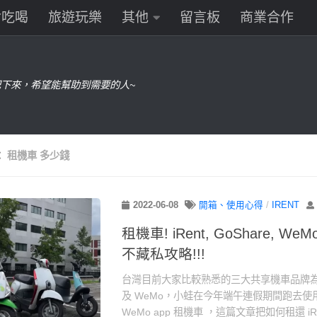
食吃喝
旅遊玩樂
其他
留言板
商業合作
下來，希望能幫助到需要的人~
：
租機車 多少錢
2022-06-08
開箱、使用心得
/
IRENT
租機車! iRent, GoShare, 
不藏私攻略!!!
台灣目前大家比較熟悉的三大共享機車品牌為：iR
及 WeMo，小蛙在今年端午連假期間跑去使用 iRe
WeMo app 租機車 ，這篇文章把如何租還 iRent