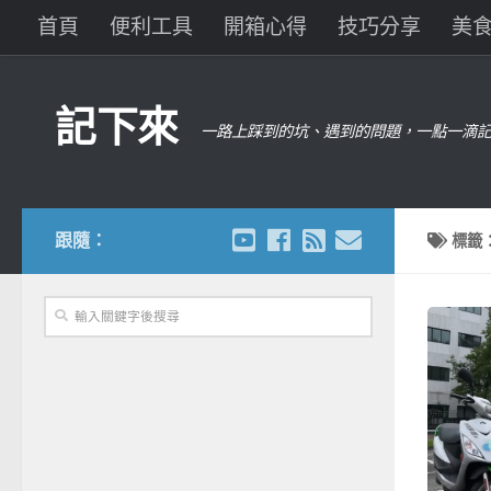
首頁
便利工具
開箱心得
技巧分享
美
記下來
一路上踩到的坑、遇到的問題，一點一滴記
跟隨：
標籤