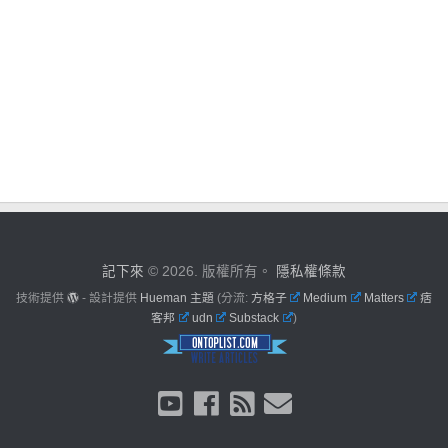
記下來
© 2026. 版權所有。
隱私權條款
技術提供
- 設計提供
Hueman 主題
(分流:
方格子
Medium
Matters
痞
客邦
udn
Substack
)