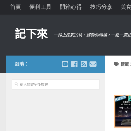
首頁
便利工具
開箱心得
技巧分享
美
記下來
一路上踩到的坑、遇到的問題，一點一滴記
跟隨：
標籤