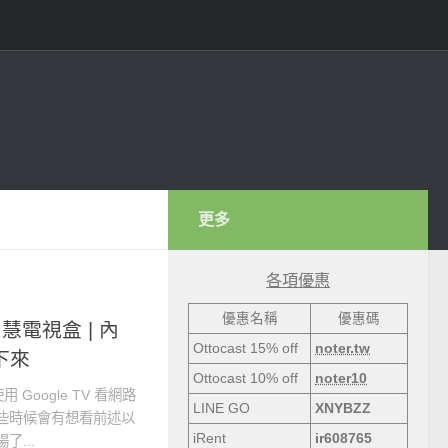
更多
各項優惠
優惠名稱
優惠碼
智慧電視盒 | 內
Ottocast 15% off
noter.tw
記下來
Ottocast 10% off
noter10
oogle TV 看網路
LINE GO
XNYBZZ
，但有些時候會有想看前述以
iRent
ir608765
了...