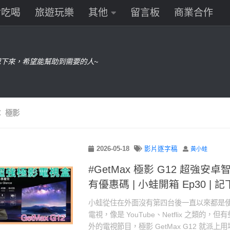
食吃喝
旅遊玩樂
其他
留言板
商業合作
下來，希望能幫助到需要的人~
：
極影
2026-05-18
影片逐字稿
黃小蛙
#GetMax 極影 G12 超強安卓
有優惠碼 | 小蛙開箱 Ep30 | 
小蛙從住在外面沒有第四台後一直以來都是使用 G
電視，像是 YouTube、Netflix 之類的
外的電視節目，極影 GetMax G12 就派上用場