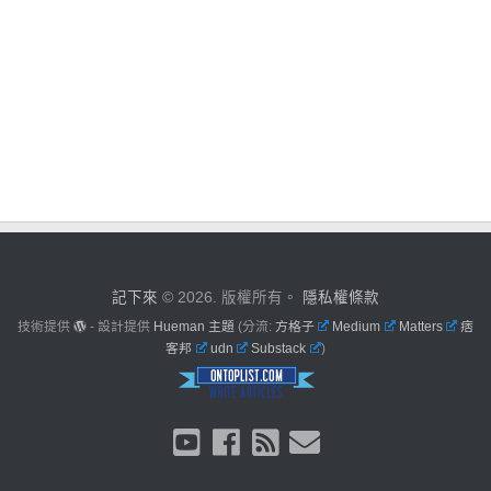
記下來
© 2026. 版權所有。
隱私權條款
技術提供
- 設計提供
Hueman 主題
(分流:
方格子
Medium
Matters
痞
客邦
udn
Substack
)