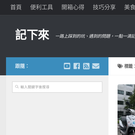
首頁
便利工具
開箱心得
技巧分享
美
記下來
一路上踩到的坑、遇到的問題，一點一滴記
跟隨：
標籤