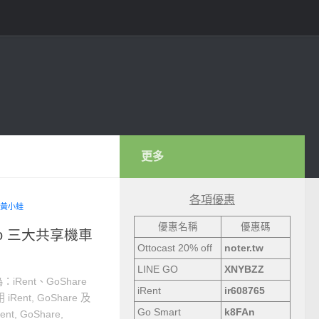
更多
各項優惠
黃小蛙
優惠名稱
優惠碼
WeMo 三大共享機車
Ottocast 20% off
noter.tw
LINE GO
XNYBZZ
ent、GoShare
iRent
ir608765
nt, GoShare 及
Go Smart
k8FAn
, GoShare,