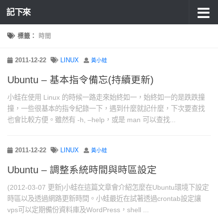
記下來
標籤：
時間
2011-12-22
LINUX
黃小蛙
Ubuntu – 基本指令備忘(持續更新)
小蛙在使用 Linux 的時候一路走來始終如一，始終如一的是跌跌撞
撞，一些很基本的指令紀錄一下，遇到什麼就記什麼，下次要查找
也會比較方便。雖然有 -h, –help，或是 man 可以查找...
2011-12-22
LINUX
黃小蛙
Ubuntu – 調整系統時間與時區設定
(2012-03-07 更新)小蛙在這篇文章會介紹怎麼在Ubuntu環境下設定
時區以及透過網路更新時間。小蛙最近在試著透過crontab設定讓
vps可以定期備份資料庫及WordPress，shell ...