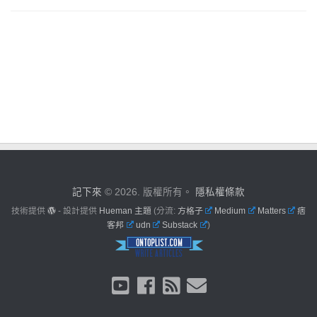
記下來
© 2026. 版權所有。
隱私權條款
技術提供
- 設計提供
Hueman 主題
(分流:
方格子
Medium
Matters
痞
客邦
udn
Substack
)