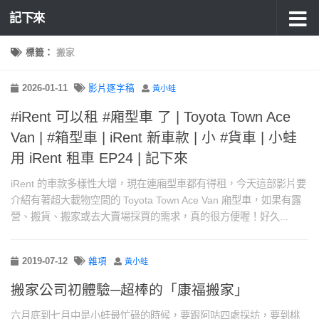
記下來
標籤：
搬家
2026-01-11
影片逐字稿
黃小蛙
#iRent 可以租 #廂型車 了 | Toyota Town Ace
Van | #箱型車 | iRent 新車款 | 小 #貨車 | 小蛙
用 iRent 租車 EP24 | 記下來
iRent 的車款多樣性大增，現在連廂型車都有得租，今天這部影片要
介紹有著超大載物空間的 Toyota Town Ace Van 廂型車，如果有露
營、搬貨、搬家或去大賣場採買的需求，真的很方便喔！好久...
2019-07-12
雜項
黃小蛙
搬家公司初體驗─超棒的「康福搬家」
六月底到七月中是小蛙最忙碌的時候，要跟阿咕四處採訪，要到桃