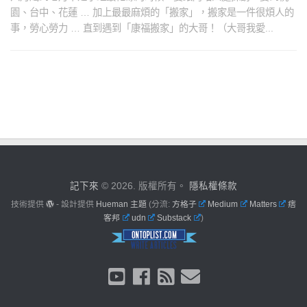
園、台中、花蓮 … 加上最最麻煩的「搬家」，搬家是一件很煩人的
事，勞心勞力 … 直到遇到「康福搬家」的大哥！（大哥我愛...
記下來
© 2026. 版權所有。
隱私權條款
技術提供
- 設計提供
Hueman 主題
(分流:
方格子
Medium
Matters
痞
客邦
udn
Substack
)