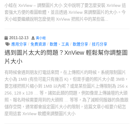
小蛙在 XnView – 調整圖片大小 文中說明了要怎麼安裝 XnView 這
套強大方便的看圖軟體，並且透過 XnView 來調整圖片的大小。今
天小蛙要繼續說明怎麼使用 XnView 把照片中的某些區...
2011-12-13
黃小蛙
應用分享
/
免費資源
/
軟體、工具
/
軟體分享
/
技巧分享
遇到圖片太大的問題？XnView 輕鬆幫你調整圖
片大小
有時候會遇到朋友打電話來問，在上傳照片的時候，系統限制圖片
大小為 1MB (有些可能只有幾百 K)，但是手邊的照片大小是 3MB，
要怎樣把照片縮小到 1MB 以內呢？或是某些圖片上傳限制為 256 x
256, 128 x 128 … 等，諸如此類的問題，例如像是上傳論壇的大頭
照、報名時候需要用到的大頭照 … 等等，為了減輕伺服器的負擔跟
儲存空間，通常都會設定圖片大小的限制，這篇文章小蛙要介紹怎
麼用這套 XnView 軟體來調整圖片大小