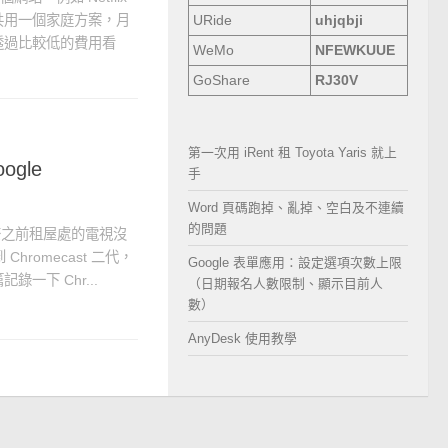
共用一個家庭方案，月
URide
uhjqbji
透過比較低的費用看
WeMo
NFEWKUUE
GoShare
RJ30V
第一次用 iRent 租 Toyota Yaris 就上
gle
手
Word 頁碼跑掉、亂掉、空白及不連續
的問題
無奈之前租屋處的電視沒
hromecast 二代，
Google 表單應用：設定選項次數上限
一下 Chr...
（日期報名人數限制、顯示目前人
數）
AnyDesk 使用教學