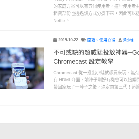
的家庭方案可以有五個使用者，這些使用者
租費部份也透過該方式分攤下來，因此可以
Netflix。
2019-10-22
開箱、使用心得
黃小蛙
不可或缺的超威猛投放神器─Goo
Chromecast 設定教學
Chromecast 從一推出小蛙就想買來玩，
有 HDMI 介面，前陣子剛好有機會可以接觸到 C
帶回家玩了一陣子之後，決定買第三代！這篇記錄