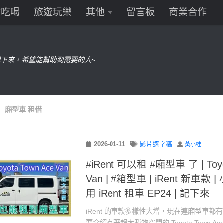
食吃喝
旅遊玩樂
其他
留言板
商業合作
下來，希望能幫助到需要的人~
：
廂型車 租借
2026-01-11
影片逐字稿
黃小蛙
#iRent 可以租 #廂型車 了 | Toyo
Van | #箱型車 | iRent 新車款 |
用 iRent 租車 EP24 | 記下來
iRent 的車款多樣性大增，現在連廂型車都
要介紹有著超大載物空間的 Toyota Town Ac