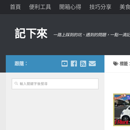
首頁
便利工具
開箱心得
技巧分享
美
記下來
一路上踩到的坑、遇到的問題，一點一滴記
跟隨：
標籤