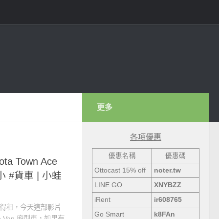
更多
各項優惠
優惠名稱
優惠碼
ta Town Ace
Ottocast 15% off
noter.tw
 小 #貨車 | 小蛙
LINE GO
XNYBZZ
iRent
ir608765
有得租，今天這部影片
Go Smart
k8FAn
e Van 廂型車，如果有