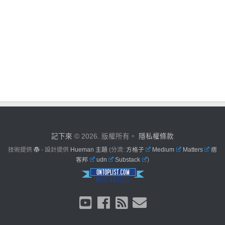
記下來
© 2026. 版權所有。
隱私權條款
技術提供
- 設計提供
Hueman 主題
(分流:
方格子
Medium
Matters
痞
客邦
udn
Substack
)