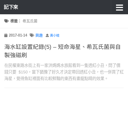
記下來
標籤：
希瓦氏菌
2017-01-14
興趣
黃小蛙
海水缸設置紀錄(5) – 短命海星、希瓦氏菌與自
製強磁刷
在民權東路水街上有一家洪媽媽水族館看到一隻透紅小丑，問了價
錢只要 $150，當下猶豫了好久才決定帶回透紅小丑，也一併買了紅
海星，覺得魚缸裡面有比較鮮豔的東西有畫龍點睛的效果。