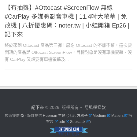
【有抽獎】#Ottocast #ScreenFlow 無線
#CarPlay 多媒體影音車機 | 11.4吋大螢幕 | 免
改機 | 八折優惠碼：noter.tw | 小蛙開箱 Ep26 |
記下來
終於來到 Ottocast 產品第三彈！感謝 Ottocast 的不離不棄，這次要
開箱的產品是 Ottocast ScreenFlow，目標對象是沒有車機螢幕、沒
有 CarPlay 又想要有車機螢幕及...
記下來
© 2026. 版權所有。
隱私權條款
技術提供
- 設計提供
Hueman 主題
(分流:
方格子
Medium
Matters
痞
客邦
udn
Substack
)