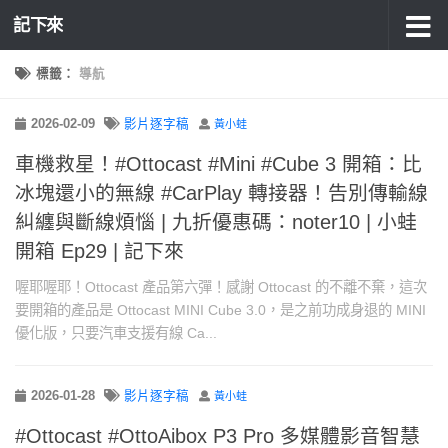
記下來
標籤：
導航
2026-02-09
影片逐字稿
黃小蛙
車機救星！#Ottocast #Mini #Cube 3 開箱：比
冰塊還小的無線 #CarPlay 轉接器！告別傳輸線
糾纏與斷線煩惱 | 九折優惠碼：noter10 | 小蛙
開箱 Ep29 | 記下來
喔耶喔耶！Ottocast 產品第六彈！感謝 Ottocast 的不離不棄，這次
要開箱的產品是 Ottocast MINI Cube 3.0，是之前功成身退的 MINI
優化版，只要汽車支援有線 Ca...
2026-01-28
影片逐字稿
黃小蛙
#Ottocast #OttoAibox P3 Pro 多媒體影音智慧