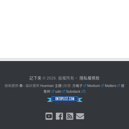
記下來
© 2026. 版權所有。
隱私權條款
技術提供
- 設計提供
Hueman 主題
(分流:
方格子
Medium
Matters
痞
客邦
udn
Substack
)