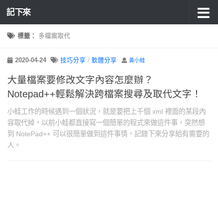
記下來
標籤：
多檔案取代
2020-04-24
技巧分享
/
軟體分享
黃小蛙
大量檔案要修改文字內容怎麼辦？
Notepad++輕鬆解決跨檔案搜尋及取代文字！
小蛙工作的時候遇到一個狀況，就是要把上千個 xml 裡面的某段內
容取代掉，以前小蛙都直接寫一個簡單的程式來做這件事，突然想
到 NotePad++ 可以很簡單做到這件事情，記錄下來分享給有需要的
人。