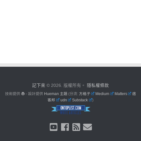
記下來
© 2026. 版權所有。
隱私權條款
技術提供
- 設計提供
Hueman 主題
(分流:
方格子
Medium
Matters
痞
客邦
udn
Substack
)