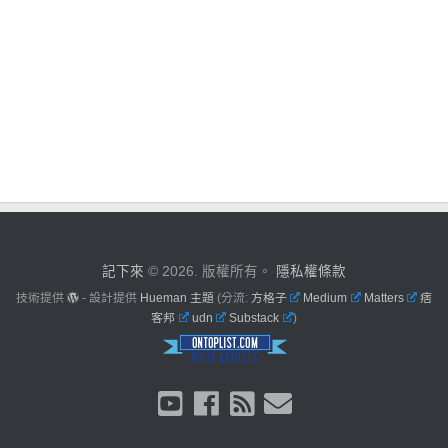
記下來
© 2026. 版權所有。
隱私權條款
技術提供
- 設計提供
Hueman 主題
(分流:
方格子
Medium
Matters
痞
客邦
udn
Substack
)