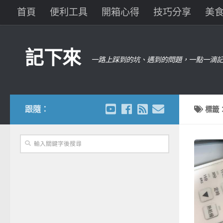
首頁
便利工具
開箱心得
技巧分享
美
記下來
一路上踩到的坑、遇到的問題，一點一滴記
跟隨：
標籤