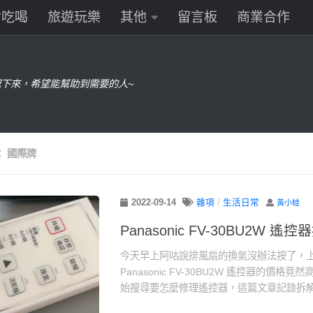
食吃喝
旅遊玩樂
其他
留言板
商業合作
下來，希望能幫助到需要的人~
：
國際牌
2022-09-14
雜項
/
生活日常
黃小蛙
Panasonic FV-30BU2W 遙
今天早上阿咕說排風扇的換氣沒辦法按了，
Panasonic FV-30BU2W 遙控器的價格竟然
始搜尋要怎麼修理遙控器，這篇文章記錄拆