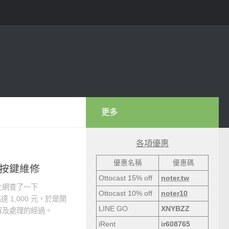
更多
各項優惠
優惠名稱
優惠碼
控器按鍵維修
Ottocast 15% off
noter.tw
上網查了一下
Ottocast 10% off
noter10
高達 1,000 元，於是開
LINE GO
XNYBZZ
解及處理的經過。
iRent
ir608765