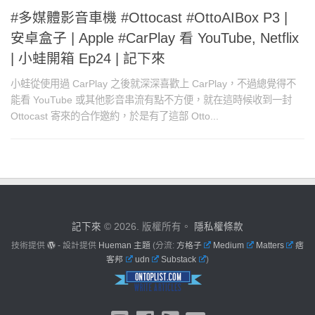
#多媒體影音車機 #Ottocast #OttoAIBox P3 |
安卓盒子 | Apple #CarPlay 看 YouTube, Netflix
| 小蛙開箱 Ep24 | 記下來
小蛙從使用過 CarPlay 之後就深深喜歡上 CarPlay，不過總覺得不
能看 YouTube 或其他影音串流有點不方便，就在這時候收到一封
Ottocast 寄來的合作邀約，於是有了這部 Otto...
記下來
© 2026. 版權所有。
隱私權條款
技術提供
- 設計提供
Hueman 主題
(分流:
方格子
Medium
Matters
痞
客邦
udn
Substack
)