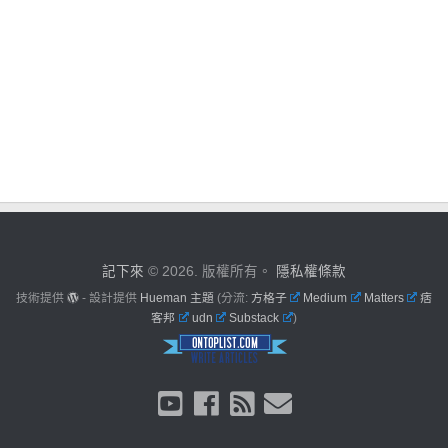
記下來
© 2026. 版權所有。
隱私權條款
技術提供
- 設計提供
Hueman 主題
(分流:
方格子
Medium
Matters
痞
客邦
udn
Substack
)