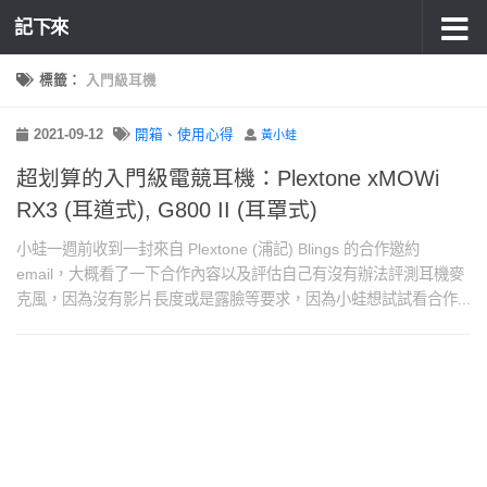
記下來
標籤：
入門級耳機
2021-09-12
開箱、使用心得
黃小蛙
超划算的入門級電競耳機：Plextone xMOWi
RX3 (耳道式), G800 II (耳罩式)
小蛙一週前收到一封來自 Plextone (浦記) Blings 的合作邀約
email，大概看了一下合作內容以及評估自己有沒有辦法評測耳機麥
克風，因為沒有影片長度或是露臉等要求，因為小蛙想試試看合作...