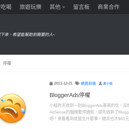
食吃喝
旅遊玩樂
其他
留言板
商業合作
下來，希望能幫助到需要的人~
：
停權
2011-12-21
網頁前端
黃小蛙
BloggerAds停權
小蛙昨天收到一封BloggerAds寄來的信，沒想
AdSense的服務暫停通知，卻先收到了Blogg
吧！來看看到底發生什麼事，總共也才$60元，