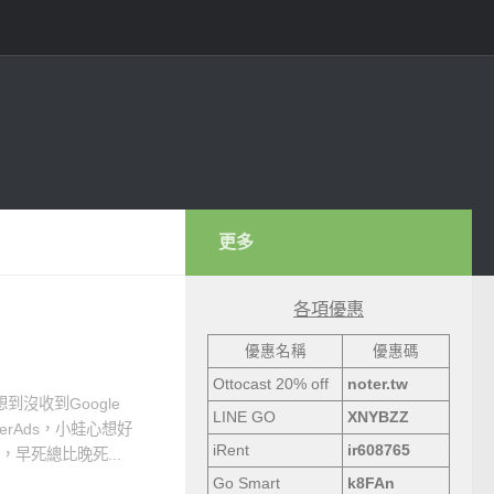
更多
各項優惠
優惠名稱
優惠碼
Ottocast 20% off
noter.tw
到沒收到Google
LINE GO
XNYBZZ
erAds，小蛙心想好
iRent
ir608765
早死總比晚死...
Go Smart
k8FAn