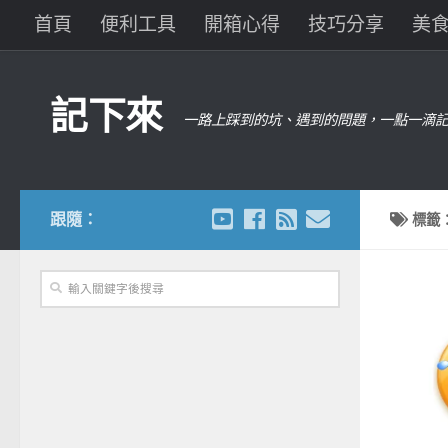
首頁
便利工具
開箱心得
技巧分享
美
記下來
一路上踩到的坑、遇到的問題，一點一滴記
跟隨：
標籤