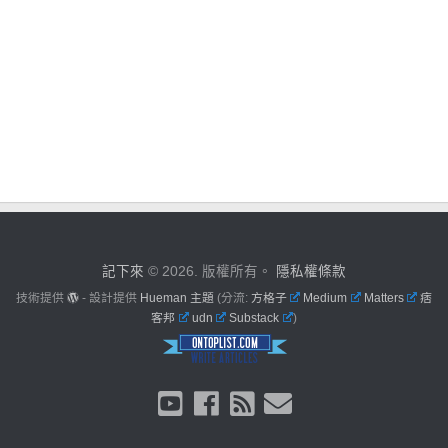
記下來
© 2026. 版權所有。
隱私權條款
技術提供
- 設計提供
Hueman 主題
(分流:
方格子
Medium
Matters
痞
客邦
udn
Substack
)