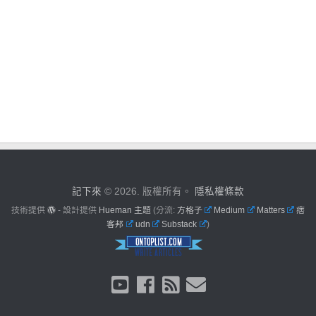
記下來
© 2026. 版權所有。
隱私權條款
技術提供
- 設計提供
Hueman 主題
(分流:
方格子
Medium
Matters
痞
客邦
udn
Substack
)