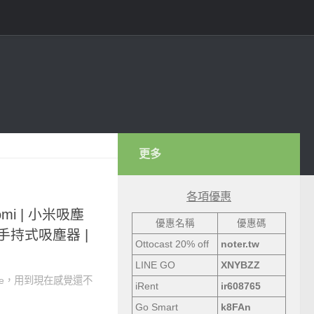
更多
各項優惠
omi | 小米吸塵
優惠名稱
優惠碼
 手持式吸塵器 |
Ottocast 20% off
noter.tw
LINE GO
XNYBZZ
te，用到現在感覺還不
iRent
ir608765
Go Smart
k8FAn