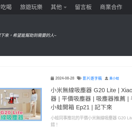
食吃喝
旅遊玩樂
其他
留言板
商業合作
下來，希望能幫助到需要的人~
2024-08-28
影片逐字稿
黃小蛙
小米無線吸塵器 G20 Lite | Xia
器 | 平價吸塵器 | 吸塵器推薦 |
小蛙開箱 Ep21 | 記下來
小蛙同事推坑的平價小米無線吸塵器 G20 Li
錯！