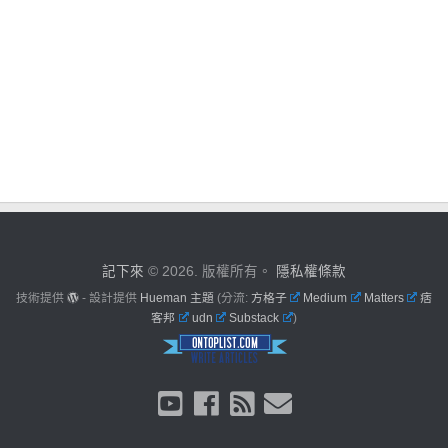
記下來
© 2026. 版權所有。
隱私權條款
技術提供
- 設計提供
Hueman 主題
(分流:
方格子
Medium
Matters
痞
客邦
udn
Substack
)