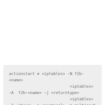
actionstart = <iptables> -N f2b-
<name>

			  <iptables> 
-A  f2b-<name> -j <returntype>

			  <iptables> 