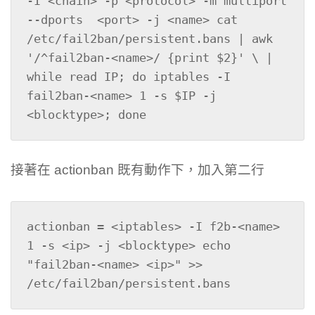
-I <chain> -p <protocol> -m multiport 
--dports  <port> -j <name> cat  
/etc/fail2ban/persistent.bans | awk 
'/^fail2ban-<name>/ {print $2}' \ | 
while read IP; do iptables -I 
fail2ban-<name> 1 -s $IP -j 
<blocktype>; done
接著在 actionban 既有動作下，加入第二行
actionban = <iptables> -I f2b-<name> 
1 -s <ip> -j <blocktype> echo 
"fail2ban-<name> <ip>" >> 
/etc/fail2ban/persistent.bans