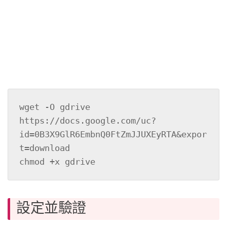
wget -O gdrive 
https://docs.google.com/uc?
id=0B3X9GlR6EmbnQ0FtZmJJUXEyRTA&expor
t=download

chmod +x gdrive
設定並驗證