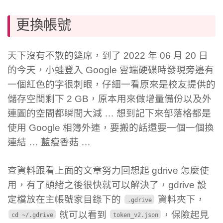
更換帳號
天下沒有不散的筵席，到了 2022 年 06 月 20 日
的今天，小蛙登入 Google 雲端硬碟時發現旁邊有
一個紅色的字很刺眼，仔細一看原來是校友提供的
儲存空間剩下 2 GB，原本用來做增量備份以及外
連圖的空間都瞬間大減 … 想到記下來部落格都是
使用 Google 相簿外連，要搬的話還要一個一個換
連結 … 藍瘦香菇 …
查資料跟看上面的文章努力回想起 gdrive 怎麼使
用，有了頭緒之後很快就可以解決了，gdrive 設
定檔放在主帳號家目錄下的
資料夾下，
.gdrive
就可以看到
，保險起見
cd ~/.gdrive
token_v2.json