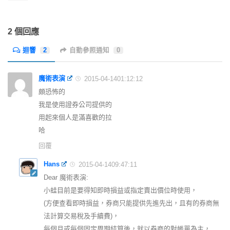
2 個回應
迴響
2
自動參照通知
0
魔術表演
2015-04-1401:12:12
頗恐怖的
我是使用證券公司提供的
用起來個人是滿喜歡的拉
哈
回覆
Hans
2015-04-1409:47:11
Dear 魔術表演:
小蛙目前是要得知即時損益或指定賣出價位時使用，
(方便查看即時損益，券商只能提供先進先出，且有的券商無
法計算交易稅及手續費)，
每個月或每個固定周期結算後，就以券商的對帳單為主，