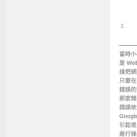
1
當時小蛙
是 We
接把網
只要在 
錯誤的
那麼簡
錯誤依
Goo
引起是
進行操作，