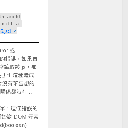
Uncaught
 null at
5.js:1
ror 或
得大心的錯誤，如果直
讀取該 js，那
，把 :1 這種造成
對沒有笨蛋想的
點關係都沒有 …
簡單，這個錯誤的
始對 DOM 元素
(boolean)