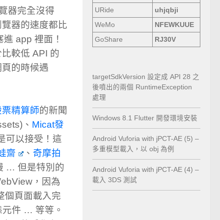
覽器完全沒得
URide
uhjqbji
每種瀏覽器的速度都比
WeMo
NFEWKUUE
塞進 app 裡面！
GoShare
RJ30V
比較低 API 的
入網頁的時候遇
targetSdkVersion 設定成 API 28 之
後噴出的兩個 RuntimeException
處理
股票精算師
的新聞
Windows 8.1 Flutter 開發環境安裝
sets)、
Micat發
算是可以接受！這
Android Vuforia with jPCT-AE (5) –
多重模型載入，以 obj 為例
蛙齋
、
奇摩拍
 … 但是特別的
Android Vuforia with jPCT-AE (4) –
bView，因為
載入 3DS 測試
在整個頁面載入完
元件 … 等等。