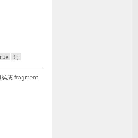
rue
);
 fragment