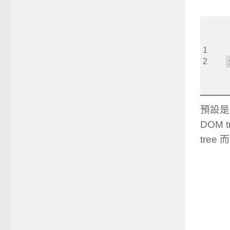
1
2
預設是
DOM
tre