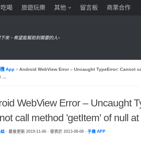
食吃喝
旅遊玩樂
其他
留言板
商業合作
下來，希望能幫助到需要的人~
機 App
»
Android WebView Error – Uncaught TypeError: Cannot cal
at …
roid WebView Error – Uncaught T
ot call method 'getItem' of null a
小蛙
· 最後更新
2019-11-06
· 發表於
2013-08-08
·
手機 APP