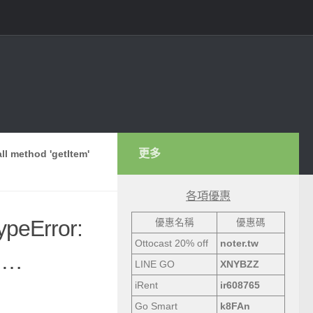
更多
l method 'getItem'
各項優惠
ypeError:
優惠名稱
優惠碼
Ottocast 20% off
noter.tw
t …
LINE GO
XNYBZZ
iRent
ir608765
Go Smart
k8FAn