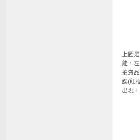
上圖是
能，左
拍賣品
誤(紅
出現，