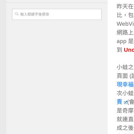
昨天在試
比，包
WebV
網路
app
到
Unc
小蛙之
頁面 (讀
現幸福
次小蛙
賣
(
是奇摩
就連直
成之後