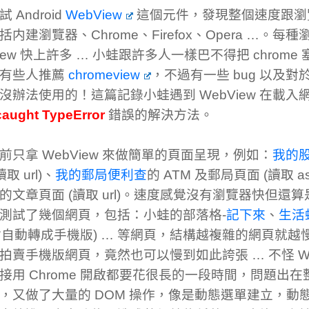
 Android
WebView
這個元件，發現整個速度跟瀏
括内建瀏覽器、Chrome、Firefox、Opera …。
iew 快上許多 … 小蛙跟許多人一樣巴不得把 chrome 
上有些人推薦
chromeview
，不過有一些 bug 以及對於
 是沒辦法使用的！這篇記錄小蛙遇到 WebView 在載
aught TypeError
錯誤的解決方法。
前只拿 WebView 來做簡單的頁面呈現，例如：
我的
取 url)、
我的郵局便利查
的 ATM 及郵局頁面 (讀取 as
的文章頁面 (讀取 url)。速度感覺沒有瀏覽器快但還
測試了幾個網頁，包括：小蛙的部落格-
記下來
、
生活
會自動轉成手機版) … 等網頁，結構越複雜的網頁就越慢
拍賣手機版網頁，竟然也可以慢到如此誇張 … 不怪 We
接用 Chrome 開啟都要花很長的一段時間，問題出
，又做了大量的 DOM 操作，像是動態選單建立，動態