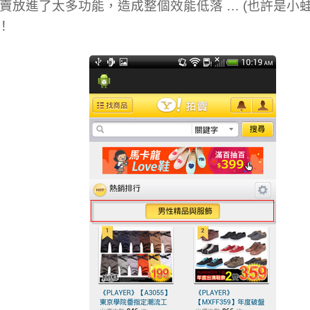
賣放進了太多功能，造成整個效能低落 … (也許是小
)！