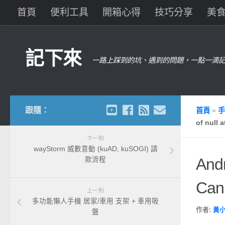
首頁
便利工具
開箱心得
技巧分享
美
記下來
一路上踩到的坑、遇到的問題，一點一滴記
跟隨：
首頁
»
手
of null 
下一則
wayStorm 威數意動 (kuAD, kuSOGI) 請
And
款流程
Cann
上一則
多功能懶人手機 居家/車用 支架 + 車用吸
作者:
黃
盤