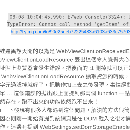
08-08 10:04:45.990: E/Web Console(3324): 
TypeError: Cannot call method 'getItem' of
http://l.yimg.com/tu/90e25deb72225483a6103a633c75703
還異想天開的以為是 WebViewClient.onReceivedEr
bViewClient.onLoadResource 丟出這個令人覺
址貼上瀏覽器會發生錯誤，把後面的 :1 刪掉就可以正常
WebViewClient.onLoadResource 讀取資源的時候
字元過濾掉就好了，把動作加上去之後發現，事情絕
單 … 這個錯誤的拋出跟上面提到那兩個 function 一
然存在，跑不出來的功能依然跑不出來！
gle 一下發現有很多人都遇到這個問題，解決的方法很
因為剛剛一開始有提到該網頁是在 DOM 載入之後才開
這邊有提到 WebSettings.setDomStorageEnabled