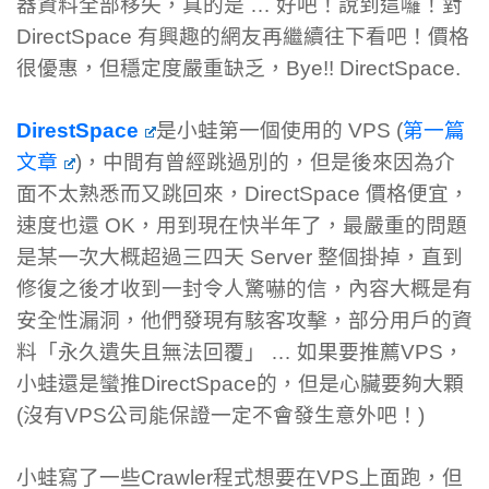
器資料全部移失，真的是 … 好吧！說到這囉！對
DirectSpace 有興趣的網友再繼續往下看吧！價格
很優惠，但穩定度嚴重缺乏，Bye!! DirectSpace.
DirestSpace
是小蛙第一個使用的 VPS (
第一篇
文章
)，中間有曾經跳過別的，但是後來因為介
面不太熟悉而又跳回來，DirectSpace 價格便宜，
速度也還 OK，用到現在快半年了，最嚴重的問題
是某一次大概超過三四天 Server 整個掛掉，直到
修復之後才收到一封令人驚嚇的信，內容大概是有
安全性漏洞，他們發現有駭客攻擊，部分用戶的資
料「永久遺失且無法回覆」 … 如果要推薦VPS，
小蛙還是蠻推DirectSpace的，但是心臟要夠大顆
(沒有VPS公司能保證一定不會發生意外吧！)
小蛙寫了一些Crawler程式想要在VPS上面跑，但