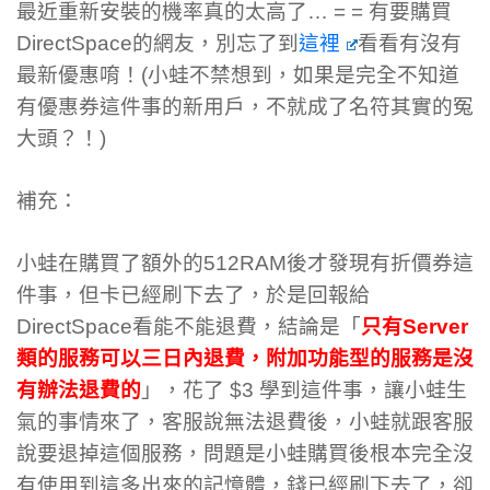
最近重新安裝的機率真的太高了… = = 有要購買
DirectSpace的網友，別忘了到
這裡
看看有沒有
最新優惠唷！(小蛙不禁想到，如果是完全不知道
有優惠券這件事的新用戶，不就成了名符其實的冤
大頭？！)
補充：
小蛙在購買了額外的512RAM後才發現有折價券這
件事，但卡已經刷下去了，於是回報給
DirectSpace看能不能退費，結論是「
只有Server
類的服務可以三日內退費，附加功能型的服務是沒
有辦法退費的
」，花了 $3 學到這件事，讓小蛙生
氣的事情來了，客服說無法退費後，小蛙就跟客服
說要退掉這個服務，問題是小蛙購買後根本完全沒
有使用到這多出來的記憶體，錢已經刷下去了，卻