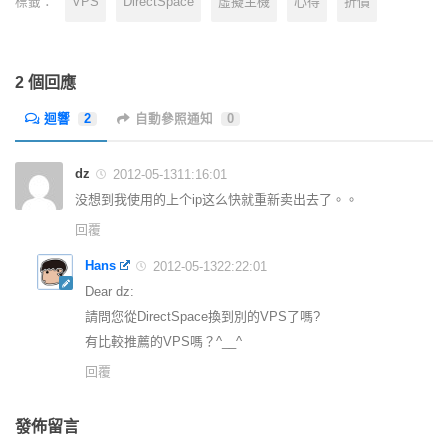
VPS
DirectSpace
虛擬主機
心得
折價
標籤：
2 個回應
迴響
2
自動參照通知
0
dz
2012-05-1311:16:01
没想到我使用的上个ip这么快就重新卖出去了。。
回覆
Hans
2012-05-1322:22:01
Dear dz:
請問您從DirectSpace換到別的VPS了嗎?
有比較推薦的VPS嗎？^__^
回覆
發佈留言