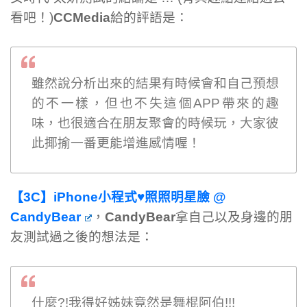
看吧！)
CCMedia
給的評語是：
雖然說分析出來的結果有時候會和自己預想
的不一樣，但也不失這個APP帶來的趣
味，也很適合在朋友聚會的時候玩，大家彼
此揶揄一番更能增進感情喔！
【3C】iPhone小程式♥照照明星臉 @
CandyBear
，
CandyBear
拿自己以及身邊的朋
友測試過之後的想法是：
什麼?!我得好姊妹竟然是舞棍阿伯!!!