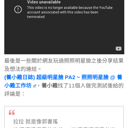
最後是一些關於網友玩過照照明星臉之後分享結果
及想法的連結。
(養小雞日誌) 超級明星臉 PA2 ~ 照照明星臉 @ 養
小雞工作坊
，
養小雞
找了11個人做完測試後給的
評論是：
拉拉 就是像郭書瑤