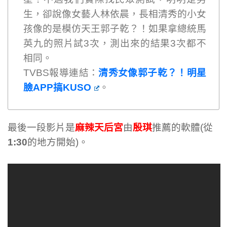
生，卻說像女藝人林依晨，長相清秀的小女
孩像的是模仿天王郭子乾？！如果拿總統馬
英九的照片試3次，測出來的結果3次都不
相同。
TVBS報導連結：
清秀女像郭子乾？！明星
臉APP搞KUSO
。
最後一段影片是
麻辣天后宮
由
殷琪
推薦的軟體(從
1:30
的地方開始)。