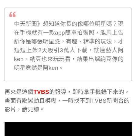
中天新聞》想知道你長的像哪位明星嗎？現
在手機就有一款app簡單拍張照，能馬上告
訴你是哪張明星臉，有趣、精準的玩法，才
短短上架2天吸引3萬人下載，就連藝人阿
ken
­、納豆也來玩玩看，結果出爐納豆像的
明星竟然是阿ken。
再來是這個
TVBS
的報導，即時拿手機錄下來的，
畫面有點晃動且模糊，一時找不到TVBS新聞台的
影片，請見諒。