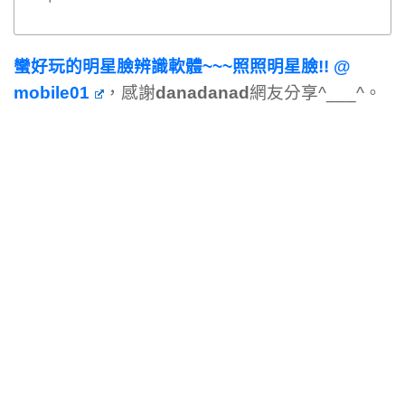
蠻好玩的明星臉辨識軟體~~~照照明星臉!! @
mobile01
，感謝
danadanad
網友分享^___^。