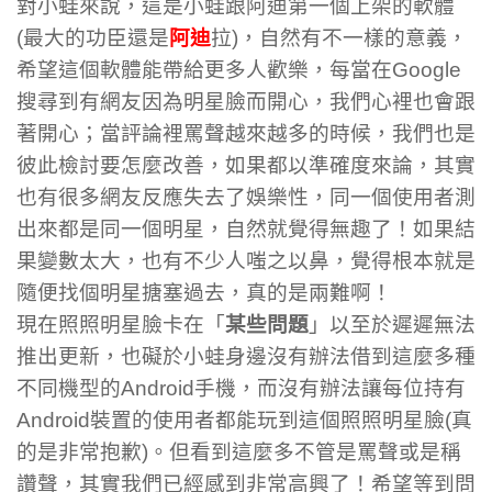
對小蛙來說，這是小蛙跟阿迪第一個上架的軟體
(最大的功臣還是
阿迪
拉)，自然有不一樣的意義，
希望這個軟體能帶給更多人歡樂，每當在Google
搜尋到有網友因為明星臉而開心，我們心裡也會跟
著開心；當評論裡罵聲越來越多的時候，我們也是
彼此檢討要怎麼改善，如果都以準確度來論，其實
也有很多網友反應失去了娛樂性，同一個使用者測
出來都是同一個明星，自然就覺得無趣了！如果結
果變數太大，也有不少人嗤之以鼻，覺得根本就是
隨便找個明星搪塞過去，真的是兩難啊！
現在照照明星臉卡在「
某些問題
」以至於遲遲無法
推出更新，也礙於小蛙身邊沒有辦法借到這麼多種
不同機型的Android手機，而沒有辦法讓每位持有
Android裝置的使用者都能玩到這個照照明星臉(真
的是非常抱歉)。但看到這麼多不管是罵聲或是稱
讚聲，其實我們已經感到非常高興了！希望等到問