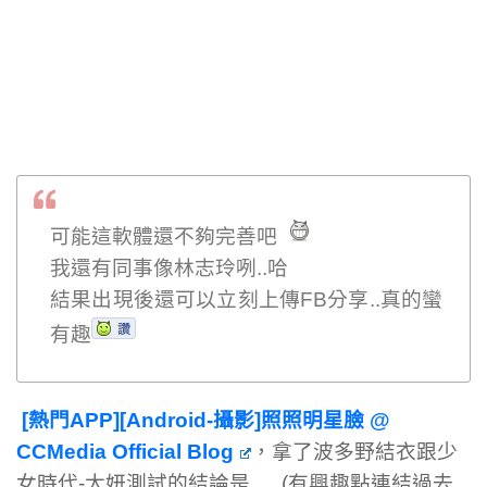
可能這軟體還不夠完善吧
我還有同事像林志玲咧..哈
結果出現後還可以立刻上傳FB分享..真的蠻
有趣
[熱門APP][Android-攝影]照照明星臉 @
CCMedia Official Blog
，拿了波多野結衣跟少
女時代-太妍測試的結論是 … (有興趣點連結過去