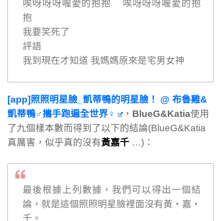
唉呀呀呀喔愛的抱抱 唉呀呀呀喔愛的抱
抱
我要笑死了
評語
我到現在才知道 我媽媽原來是宅男女神
[app]照照明星臉_凱蒂鴨的明星臉！ @ 布魯雞&
凱蒂鴨♂攜手跑遍全世界♀
，
BlueG&Katia
使用
了九個樣本數而得到了以下的結論(BlueG&Katia
真厲害，似乎真的沒有
黃嘉千
…)：
最後根據上列數據，我們可以得出一個結
論，就是這個照照明星臉裡面沒有黃‧嘉‧
千。