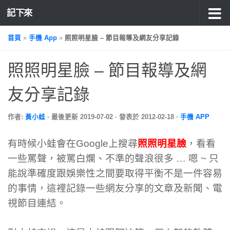
記下來
首頁
»
手機 App
»
照照明星臉 – 節目報導及網友分享記錄
照照明星臉 – 節目報導及網
友分享記錄
作者:
黃小蛙
· 最後更新
2019-07-02
· 發表於
2012-02-18
·
手機 APP
有時候小蛙會在Google上搜尋
照照明星臉
，看看
一些罵聲，被罵白爛、不準的聲浪很多 … 嗯 ~ 只
能說準確度跟娛樂性之間要取得平衡不是一件容易
的事情，這裡記錄一些網友分享的文章及新聞、電
視節目連結。