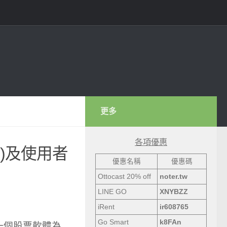
更多
各項優惠
ion)及使用者
優惠名稱
優惠碼
Ottocast 20% off
noter.tw
LINE GO
XNYBZZ
iRent
ir608765
Go Smart
k8FAn
一個股票軟體為