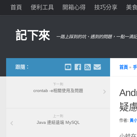
首頁
便利工具
開箱心得
技巧分享
美
記下來
一路上踩到的坑、遇到的問題，一點一滴記
跟隨：
首頁
»
手
下一則
And
crontab -e相關使用及問題
疑
上一則
作者:
黃
Java 連結遠端 MySQL
小蛙在