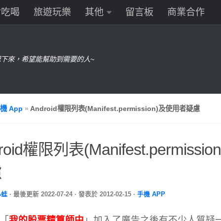
食吃喝
旅遊玩樂
其他
留言板
商業合作
下來，希望能幫助到需要的人~
機 App
»
Android權限列表(Manifest.permission)及使用者疑慮
roid權限列表(Manifest.permiss
慮
小蛙
· 最後更新
2022-07-24
· 發表於
2012-02-15
·
手機 APP
「
我的股票精算師中
」加入了廣告之後有不少人質疑