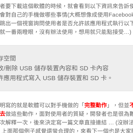
者要下載這個軟體的時候，就會看到以下資訊來告訴
會對自己的手機做哪些事情(大概想像成使用Facebo
跳出一個視窗詢問使用者是否允許該應用程式執行以
就一番兩瞪眼，沒有辦法使用，想用就只能點接受…)
存空間

改/刪除 USB 儲存裝置內容和 SD 卡內容

許應用程式寫入 USB 儲存裝置和 SD 卡。
明寫的就是軟體可以對手機做的「
完整動作
」，但並
去
做這些動作，面對使用者的質疑，開發者也是很為
次解釋一次，後來決定寫一篇文章直接連結 … (沒辦
，上面那個例子感覺還蠻合理的，來看下一個也是大家