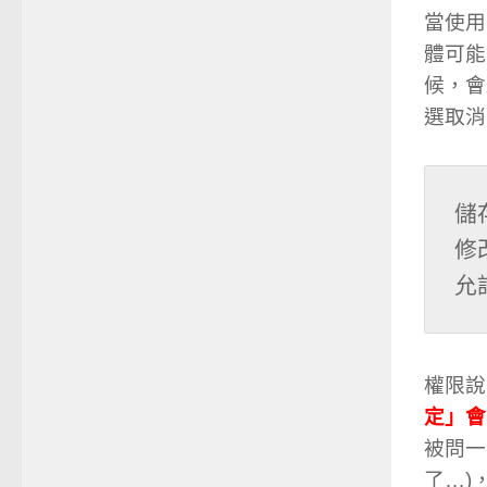
當使用
體可能
候，會
選取消
儲
修
允
權限說
定」會
被問一
了…)