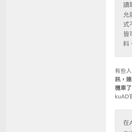
讀
允
式
皆
料
有些人
訊，連
機車了
kuA
在A