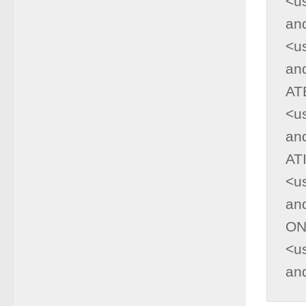
<u
an
<u
an
ATE
<u
an
ATI
<u
an
ON"
<u
an