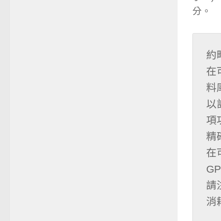
分。
約
在
料庫
以
項
精確
在
GP
請
消