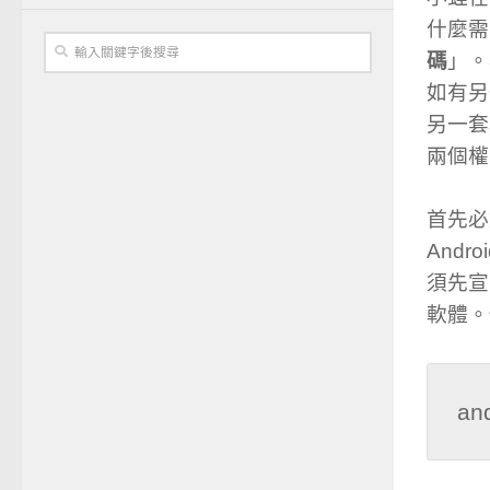
什麼需
碼
」。
如有另
另一套
兩個權
首先必
And
須先宣
軟體。
an