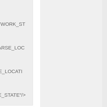
NETWORK_ST
OARSE_LOC
NE_LOCATI
E_STATE"/>