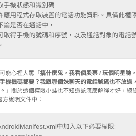
取手機狀態和識別碼

許應用程式存取裝置的電話功能資料。具備此權
不論是否在通話中，

可取得手機的號碼和序號，以及通話對象的電話
。
可能心裡大罵「
搞什麼鬼，我看個股票 / 玩個明星臉
手機機碼都要？我跟哪個妹聊天的電話號碼也不放過
。
」關於這個權限小蛙也不知道該怎麼解釋才好，總
D官方說明文件中：
ndroidManifest.xml中加入以下必要權限:
