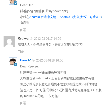
Dear OLi:
試著google關鍵字「tiny tower apk」~
小蛙在
Android 台灣中文網 – Android（安卓,安致）討論區
有看到
回覆
Ryukyu
2012-03-0117:14:09
請問大大，你是經過多久上去看才發現找的到??
回覆
Hans
2012-03-0118:16:00
Dear Ryukyu:
印象中從market後台更新完資料後，
大概要等到web market上面看到內容也已經更新才有喔！
但是小蛙的朋友也是有遇到不管怎樣都還是找不到的問題…
這也只是一個”可能”的情況，或許還有其他問題存在 >< 新版
的 market 真的是 ... 很奇怪!!
回覆